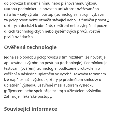
do provozu k maximálnímu nebo plánovanému výkonu.
Nutnou podmínkou je novost a unikátnost ověřovaného
návrhu – celý výrobní postup (technologie) i strojní vybavení;
za poloprovoz nelze označit stávající nebo již funkční provozy,
u kterých dochází k obměně, rozšíření nebo vylepšení pouze
dílčích technologických nebo systémových prvků, včetně
prvků ovládacích.
Ověřená technologie
Jedná se o obdobu poloprovozu s tím rozdílem, že novost je
aplikována u výrobního postupu (technologie). Podmínkou je
testování (ověření) technologie, podložené protokolem o
ověření a následné uplatnění ve výrobě. Takovým termínem
lze např. označit výsledek, který je předmětem smlouvy o
uplatnění výsledku uzavřené mezi autorem výsledku
(příjemcem nebo spolupříjemcem) a uživatelem výsledku.
Zahrnuje i lékařské postupy.
Související informace