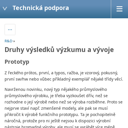
Technická podpora
R&D
»
Druhy výsledků výzkumu a vývoje
Prototyp
Z řeckého prótos, první, a typos, ražba, je vzorový, pokusný,
první sw/hw nebo vůbec příkladný exemplář nějaké třídy věcí.
Navrženou novinku, nový typ nějakého průmyslového
průmyslového výrobku, je třeba vyzkoušet dřív, než se
rozhodne o její výrobě nebo než se výroba rozběhne. Proto se
nejprve staví např. zmenšené modely, ale pak se musí
přikročit k výrobě funkčního prototypu. Ta je pochopitelně
náročná, protože pro ni ještě nejsou k dispozici výrobní
nástroje hromadné výroby, ale musí se vyrábět více méně