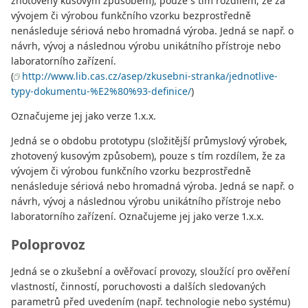
zhotovený kusovým způsobem), pouze s tím rozdílem, že za
vývojem či výrobou funkčního vzorku bezprostředně
nenásleduje sériová nebo hromadná výroba. Jedná se např. o
návrh, vývoj a následnou výrobu unikátního přístroje nebo
laboratorního zařízení.
(
http://www.lib.cas.cz/asep/zkusebni-stranka/jednotlive-
typy-dokumentu-%E2%80%93-definice/
)
Označujeme jej jako verze 1.x.x.
Jedná se o obdobu prototypu (složitější průmyslový výrobek,
zhotovený kusovým způsobem), pouze s tím rozdílem, že za
vývojem či výrobou funkčního vzorku bezprostředně
nenásleduje sériová nebo hromadná výroba. Jedná se např. o
návrh, vývoj a následnou výrobu unikátního přístroje nebo
laboratorního zařízení. Označujeme jej jako verze 1.x.x.
Poloprovoz
Jedná se o zkušební a ověřovací provozy, sloužící pro ověření
vlastností, činností, poruchovosti a dalších sledovaných
parametrů před uvedením (např. technologie nebo systému)