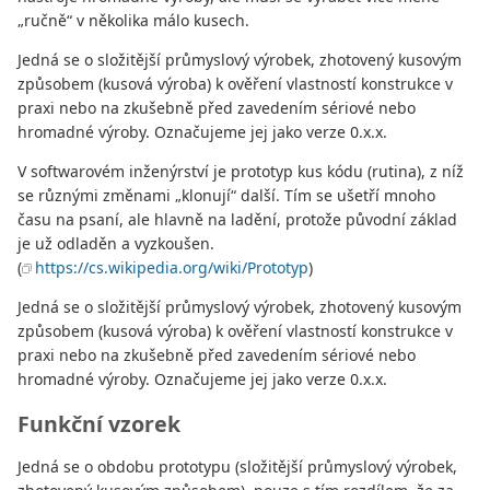
„ručně“ v několika málo kusech.
Jedná se o složitější průmyslový výrobek, zhotovený kusovým
způsobem (kusová výroba) k ověření vlastností konstrukce v
praxi nebo na zkušebně před zavedením sériové nebo
hromadné výroby. Označujeme jej jako verze 0.x.x.
V softwarovém inženýrství je prototyp kus kódu (rutina), z níž
se různými změnami „klonují“ další. Tím se ušetří mnoho
času na psaní, ale hlavně na ladění, protože původní základ
je už odladěn a vyzkoušen.
(
https://cs.wikipedia.org/wiki/Prototyp
)
Jedná se o složitější průmyslový výrobek, zhotovený kusovým
způsobem (kusová výroba) k ověření vlastností konstrukce v
praxi nebo na zkušebně před zavedením sériové nebo
hromadné výroby. Označujeme jej jako verze 0.x.x.
Funkční vzorek
Jedná se o obdobu prototypu (složitější průmyslový výrobek,