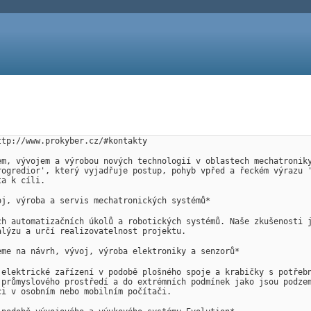
ttp://www.prokyber.cz/#kontakty
em, vývojem a výrobou nových technologií v oblastech mechatroniky
rogredior', který vyjadřuje postup, pohyb vpřed a řeckém výrazu '
ta k cíli.
oj, výroba a servis mechatronických systémů*
ch automatizačních úkolů a robotických systémů. Naše zkušenosti j
alýzu a určí realizovatelnost projektu.
eme na návrh, vývoj, výroba elektroniky a senzorů*
 elektrické zařízení v podobě plošného spoje a krabičky s potřebn
 průmyslového prostředí a do extrémních podmínek jako jsou podzem
ci v osobním nebo mobilním počítači.