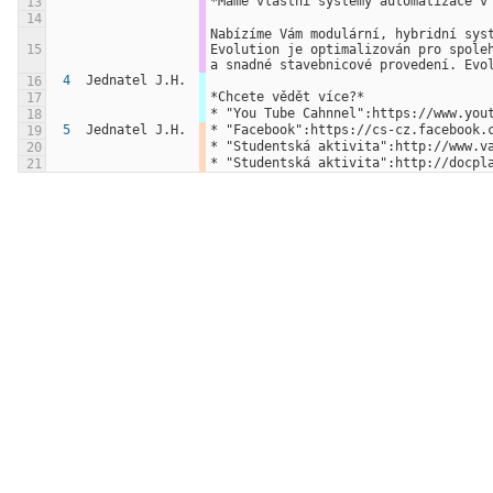
*Máme vlastní systémy automatizace v
13
14
Nabízíme Vám modulární, hybridní sys
15
Evolution je optimalizován pro spole
a snadné stavebnicové provedení. Evo
4
Jednatel J.H.
16
*Chcete vědět více?*
17
* "You Tube Cahnnel":https://www.you
18
5
Jednatel J.H.
* "Facebook":https://cs-cz.facebook.
19
* "Studentská aktivita":http://www.v
20
* "Studentská aktivita":http://docpl
21