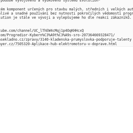
 podobě vývojového a výukového systému Evolution*
tém komponent určených pro stavbu malých, středních i velkých aut
hlivé a snadné používání bez nutnosti pokročilých vědomostí progr
lution je stále ve vývoji a vylepšujeme ho dle reakcí zákazníků.
tube.com/channel/UC_lThEW4cMqj1p4OqKHHcxQ
com/Progredior-Kybern%C3%A9t%C3%A9s-sro-207364669328471/ 
asekladno.cz/zpravy/3140-kladenska-prumyslovka-podporuje-talenty
ayer.cz/7505320-Aplikace-hub-elektromotoru-v-doprave.html