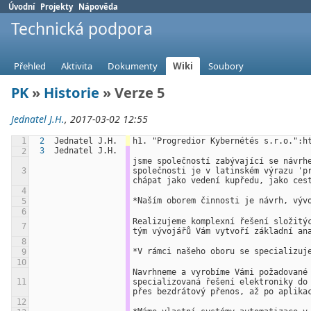
Úvodní
Projekty
Nápověda
Technická podpora
Přehled
Aktivita
Dokumenty
Wiki
Soubory
PK
»
Historie
» Verze 5
Jednatel J.H.
, 2017-03-02 12:55
1
2
Jednatel J.H.
h1. "Progredior Kybernétés s.r.o.":h
3
Jednatel J.H.
2
jsme společností zabývající se návrh
3
společnosti je v latinském výrazu 'p
chápat jako vedení kupředu, jako ces
4
*Naším oborem činnosti je návrh, výv
5
6
Realizujeme komplexní řešení složitý
7
tým vývojářů Vám vytvoří základní an
8
*V rámci našeho oboru se specializuj
9
10
Navrhneme a vyrobíme Vámi požadované
11
specializovaná řešení elektroniky do
přes bezdrátový přenos, až po aplika
12