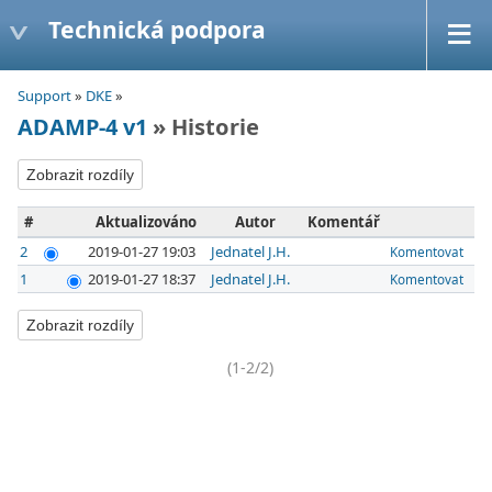
Technická podpora
Support
»
DKE
»
ADAMP-4 v1
» Historie
#
Aktualizováno
Autor
Komentář
2
2019-01-27 19:03
Jednatel J.H.
Komentovat
1
2019-01-27 18:37
Jednatel J.H.
Komentovat
(1-2/2)