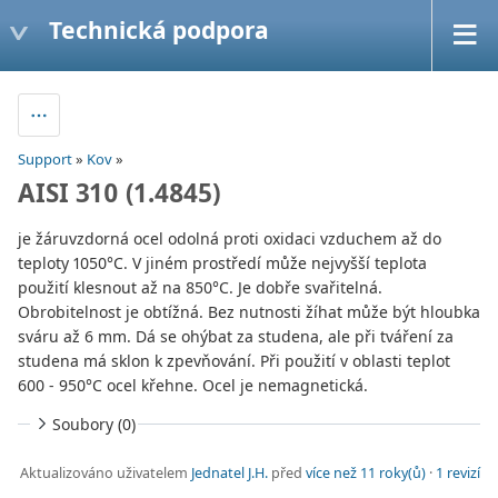
Technická podpora
Support
»
Kov
»
AISI 310 (1.4845)
je žáruvzdorná ocel odolná proti oxidaci vzduchem až do
teploty 1050°C. V jiném prostředí může nejvyšší teplota
použití klesnout až na 850°C. Je dobře svařitelná.
Obrobitelnost je obtížná. Bez nutnosti žíhat může být hloubka
sváru až 6 mm. Dá se ohýbat za studena, ale při tváření za
studena má sklon k zpevňování. Při použití v oblasti teplot
600 - 950°C ocel křehne. Ocel je nemagnetická.
Soubory (0)
Aktualizováno uživatelem
Jednatel J.H.
před
více než 11 roky(ů)
·
1 revizí