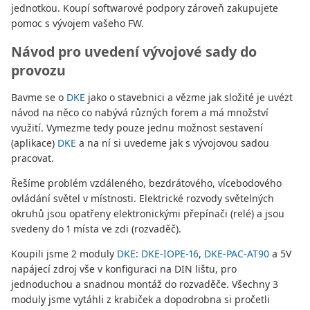
jednotkou. Koupí softwarové podpory zároveň zakupujete
pomoc s vývojem vašeho FW.
Návod pro uvedení vývojové sady do
provozu
Bavme se o
DKE
jako o stavebnici a vězme jak složité je uvézt
návod na něco co nabývá různých forem a má množství
využití. Vymezme tedy pouze jednu možnost sestavení
(aplikace)
DKE
a na ní si uvedeme jak s vývojovou sadou
pracovat.
Řešíme problém vzdáleného, bezdrátového, vícebodového
ovládání světel v místnosti. Elektrické rozvody světelných
okruhů jsou opatřeny elektronickými přepínači (relé) a jsou
svedeny do 1 místa ve zdi (rozvaděč).
Koupili jsme 2 moduly
DKE
:
DKE-IOPE-16
,
DKE-PAC-AT90
a 5V
napájecí zdroj vše v konfiguraci na DIN lištu, pro
jednoduchou a snadnou montáž do rozvaděče. Všechny 3
moduly jsme vytáhli z krabiček a dopodrobna si pročetli