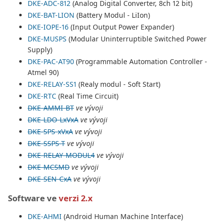
DKE-ADC-812
(Analog Digital Converter, 8ch 12 bit)
DKE-BAT-LION
(Battery Modul - LiIon)
DKE-IOPE-16
(Input Output Power Expander)
DKE-MUSPS
(Modular Uninterruptible Switched Power
Supply)
DKE-PAC-AT90
(Programmable Automation Controller -
Atmel 90)
DKE-RELAY-SS1
(Realy modul - Soft Start)
DKE-RTC
(Real Time Circuit)
DKE-AMMI-BT
ve vývoji
DKE-LDO-LxVxA
ve vývoji
DKE-SPS-xVxA
ve vývoji
DKE-SSPS-T
ve vývoji
DKE-RELAY-MODUL4
ve vývoji
DKE-MCSMD
ve vývoji
DKE-SEN-CxA
ve vývoji
Software ve
verzi 2.x
DKE-AHMI
(Android Human Machine Interface)