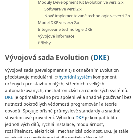
Moduly Development Kit Evolution ve verzi 2.x
Software ve verzi 2.x
Nově implementované technologie ve verzi 2.x
Model DKE ve verzi 2.x
Integrované technologie DKE
Vývojové informace
Přílohy
Vývojová sada Evolution (
DKE
)
Vývojová sada (Development Kit) s označením Evolution
představuje modulární,
hybridní systém
komponent
určených pro stavbu malých, středních i velkých
automatizovaných, mechatronických a robotických systémů.
DKE
je optimalizováno pro spolehlivé a snadné používání bez
nutnosti pokročilých vědomostí programování a teorie
obvodů. Spojuje přísné průmyslové standardy a snadné
stavebnicové provedení. Výhodou
DKE
je kompatibilita
jednotlivých dílů, rychlá instalace, modulárnost,
rozšiřitelnost, elektrická i mechanická odolnost. DKE je stále
ve vývoji a vylepšujeme jej dle potřeb zákazníků.