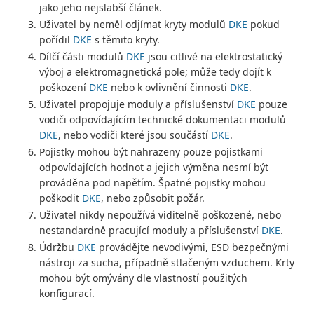
jako jeho nejslabší článek.
Uživatel by neměl odjímat kryty modulů
DKE
pokud
pořídil
DKE
s těmito kryty.
Dílčí části modulů
DKE
jsou citlivé na elektrostatický
výboj a elektromagnetická pole; může tedy dojít k
poškození
DKE
nebo k ovlivnění činnosti
DKE
.
Uživatel propojuje moduly a příslušenství
DKE
pouze
vodiči odpovídajícím technické dokumentaci modulů
DKE
, nebo vodiči které jsou součástí
DKE
.
Pojistky mohou být nahrazeny pouze pojistkami
odpovídajících hodnot a jejich výměna nesmí být
prováděna pod napětím. Špatné pojistky mohou
poškodit
DKE
, nebo způsobit požár.
Uživatel nikdy nepoužívá viditelně poškozené, nebo
nestandardně pracující moduly a příslušenství
DKE
.
Údržbu
DKE
provádějte nevodivými, ESD bezpečnými
nástroji za sucha, případně stlačeným vzduchem. Krty
mohou být omývány dle vlastností použitých
konfigurací.