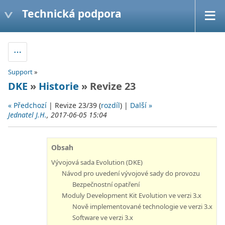
Technická podpora
Support
»
DKE
»
Historie
» Revize 23
« Předchozí
| Revize 23/39 (
rozdíl
) |
Další »
Jednatel J.H.
, 2017-06-05 15:04
Obsah
Vývojová sada Evolution (DKE)
Návod pro uvedení vývojové sady do provozu
Bezpečnostní opatření
Moduly Development Kit Evolution ve verzi 3.x
Nově implementované technologie ve verzi 3.x
Software ve verzi 3.x