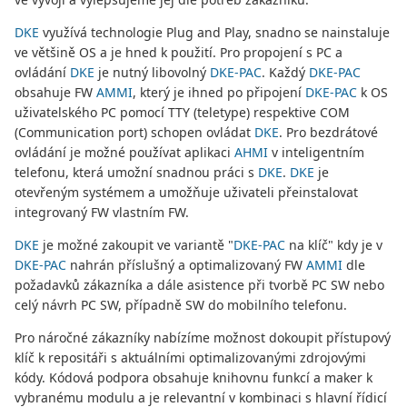
DKE
využívá technologie Plug and Play, snadno se nainstaluje
ve většině OS a je hned k použití. Pro propojení s PC a
ovládání
DKE
je nutný libovolný
DKE-PAC
. Každý
DKE-PAC
obsahuje FW
AMMI
, který je ihned po připojení
DKE-PAC
k OS
uživatelského PC pomocí TTY (teletype) respektive COM
(Communication port) schopen ovládat
DKE
. Pro bezdrátové
ovládání je možné používat aplikaci
AHMI
v inteligentním
telefonu, která umožní snadnou práci s
DKE
.
DKE
je
otevřeným systémem a umožňuje uživateli přeinstalovat
integrovaný FW vlastním FW.
DKE
je možné zakoupit ve variantě "
DKE-PAC
na klíč" kdy je v
DKE-PAC
nahrán příslušný a optimalizovaný FW
AMMI
dle
požadavků zákazníka a dále asistence při tvorbě PC SW nebo
celý návrh PC SW, případně SW do mobilního telefonu.
Pro náročné zákazníky nabízíme možnost dokoupit přístupový
klíč k repositáři s aktuálními optimalizovanými zdrojovými
kódy. Kódová podpora obsahuje knihovnu funkcí a maker k
vybranému modulu a je relevantní v kombinaci s hlavní řídicí