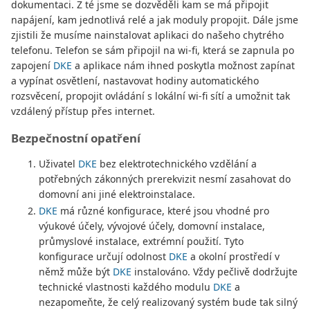
dokumentaci. Z té jsme se dozvěděli kam se má připojit
napájení, kam jednotlivá relé a jak moduly propojit. Dále jsme
zjistili že musíme nainstalovat aplikaci do našeho chytrého
telefonu. Telefon se sám připojil na wi-fi, která se zapnula po
zapojení
DKE
a aplikace nám ihned poskytla možnost zapínat
a vypínat osvětlení, nastavovat hodiny automatického
rozsvěcení, propojit ovládání s lokální wi-fi sítí a umožnit tak
vzdálený přístup přes internet.
Bezpečnostní opatření
Uživatel
DKE
bez elektrotechnického vzdělání a
potřebných zákonných prerekvizit nesmí zasahovat do
domovní ani jiné elektroinstalace.
DKE
má různé konfigurace, které jsou vhodné pro
výukové účely, vývojové účely, domovní instalace,
průmyslové instalace, extrémní použití. Tyto
konfigurace určují odolnost
DKE
a okolní prostředí v
němž může být
DKE
instalováno. Vždy pečlivě dodržujte
technické vlastnosti každého modulu
DKE
a
nezapomeňte, že celý realizovaný systém bude tak silný