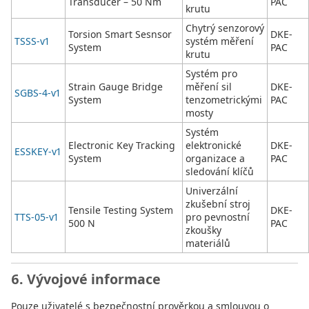
Transducer – 50 Nm
PAC
krutu
Chytrý senzorový
Torsion Smart Sesnsor
DKE-
TSSS-v1
systém měření
System
PAC
krutu
Systém pro
Strain Gauge Bridge
měření sil
DKE-
SGBS-4-v1
System
tenzometrickými
PAC
mosty
Systém
Electronic Key Tracking
elektronické
DKE-
ESSKEY-v1
System
organizace a
PAC
sledování klíčů
Univerzální
zkušební stroj
Tensile Testing System
DKE-
TTS-05-v1
pro pevnostní
500 N
PAC
zkoušky
materiálů
6. Vývojové informace
Pouze uživatelé s bezpečnostní prověrkou a smlouvou o