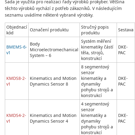
Sada je využita pro realizaci řady výrobků prokyber. Většina
těchto výrobků vychází z potřeb zákazníků. V následujícím
seznamu uvádíme některé vybrané výrobky.
Objednací
Stručný popis
Označení produktu
Sestava
kód
produktu
Systém měření
Body
BMEMS-6-
kinematiky částí
DKE-
Microelectromechanical
v1
těla, strojů,
PAC
System – 6
konstrukcí
8 segmentový
senzor
KMDS8-2-
Kinematics and Motion
kinematiky a
DKE-
v1
Dynamics Sensor 8
dynamiky
PAC
pohybu strojů a
konstrukcí
4 segmentový
senzor
KMDS4-2-
Kinematics and Motion
kinematiky a
DKE-
v1
Dynamics Sensor 4
dynamiky
PAC
pohybu strojů a
konstrukcí