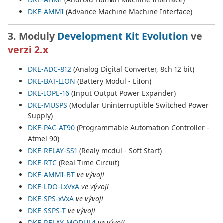
DKE-AMMI
(Advance Machine Machine Interface)
3. Moduly
Development Kit Evolution
ve
verzi 2.x
DKE-ADC-812
(Analog Digital Converter, 8ch 12 bit)
DKE-BAT-LION
(Battery Modul - LiIon)
DKE-IOPE-16
(Input Output Power Expander)
DKE-MUSPS
(Modular Uninterruptible Switched Power
Supply)
DKE-PAC-AT90
(Programmable Automation Controller -
Atmel 90)
DKE-RELAY-SS1
(Realy modul - Soft Start)
DKE-RTC
(Real Time Circuit)
DKE-AMMI-BT
ve vývoji
DKE-LDO-LxVxA
ve vývoji
DKE-SPS-xVxA
ve vývoji
DKE-SSPS-T
ve vývoji
DKE-RELAY-MODUL4
ve vývoji