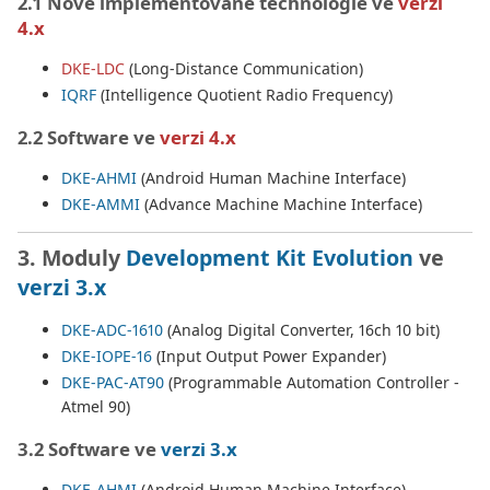
2.1 Nově implementované technologie ve
verzi
4.x
DKE-LDC
(Long-Distance Communication)
IQRF
(Intelligence Quotient Radio Frequency)
2.2 Software ve
verzi 4.x
DKE-AHMI
(Android Human Machine Interface)
DKE-AMMI
(Advance Machine Machine Interface)
3. Moduly
Development Kit Evolution
ve
verzi 3.x
DKE-ADC-1610
(Analog Digital Converter, 16ch 10 bit)
DKE-IOPE-16
(Input Output Power Expander)
DKE-PAC-AT90
(Programmable Automation Controller -
Atmel 90)
3.2 Software ve
verzi 3.x
DKE-AHMI
(Android Human Machine Interface)