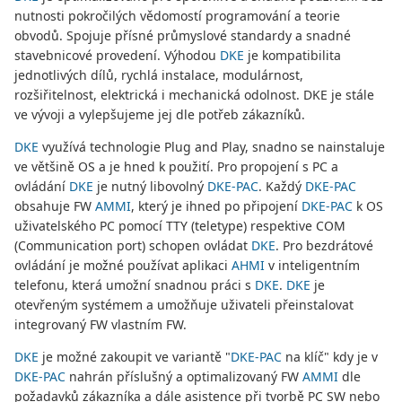
nutnosti pokročilých vědomostí programování a teorie
obvodů. Spojuje přísné průmyslové standardy a snadné
stavebnicové provedení. Výhodou
DKE
je kompatibilita
jednotlivých dílů, rychlá instalace, modulárnost,
rozšiřitelnost, elektrická i mechanická odolnost. DKE je stále
ve vývoji a vylepšujeme jej dle potřeb zákazníků.
DKE
využívá technologie Plug and Play, snadno se nainstaluje
ve většině OS a je hned k použití. Pro propojení s PC a
ovládání
DKE
je nutný libovolný
DKE-PAC
. Každý
DKE-PAC
obsahuje FW
AMMI
, který je ihned po připojení
DKE-PAC
k OS
uživatelského PC pomocí TTY (teletype) respektive COM
(Communication port) schopen ovládat
DKE
. Pro bezdrátové
ovládání je možné používat aplikaci
AHMI
v inteligentním
telefonu, která umožní snadnou práci s
DKE
.
DKE
je
otevřeným systémem a umožňuje uživateli přeinstalovat
integrovaný FW vlastním FW.
DKE
je možné zakoupit ve variantě "
DKE-PAC
na klíč" kdy je v
DKE-PAC
nahrán příslušný a optimalizovaný FW
AMMI
dle
požadavků zákazníka a dále asistence při tvorbě PC SW nebo