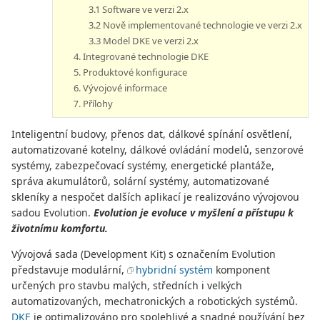
3.1 Software ve verzi 2.x
3.2 Nově implementované technologie ve verzi 2.x
3.3 Model DKE ve verzi 2.x
4. Integrované technologie DKE
5. Produktové konfigurace
6. Vývojové informace
7. Přílohy
Inteligentní budovy, přenos dat, dálkové spínání osvětlení,
automatizované kotelny, dálkové ovládání modelů, senzorové
systémy, zabezpečovací systémy, energetické plantáže,
správa akumulátorů, solární systémy, automatizované
skleníky a nespočet dalších aplikací je realizováno vývojovou
sadou Evolution.
Evolution je evoluce v myšlení a přístupu k
životnímu komfortu.
Vývojová sada (Development Kit) s označením Evolution
představuje modulární,
hybridní systém
komponent
určených pro stavbu malých, středních i velkých
automatizovaných, mechatronických a robotických systémů.
DKE
je optimalizováno pro spolehlivé a snadné používání bez