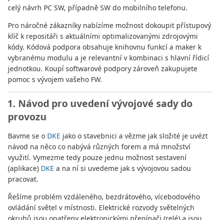
celý návrh PC SW, případně SW do mobilního telefonu.
Pro náročné zákazníky nabízíme možnost dokoupit přístupový
klíč k repositáři s aktuálními optimalizovanými zdrojovými
kódy. Kódová podpora obsahuje knihovnu funkcí a maker k
vybranému modulu a je relevantní v kombinaci s hlavní řídicí
jednotkou. Koupí softwarové podpory zároveň zakupujete
pomoc s vývojem vašeho FW.
1. Návod pro uvedení vývojové sady do
provozu
Bavme se o
DKE
jako o stavebnici a vězme jak složité je uvézt
návod na něco co nabývá různých forem a má množství
využití. Vymezme tedy pouze jednu možnost sestavení
(aplikace)
DKE
a na ní si uvedeme jak s vývojovou sadou
pracovat.
Řešíme problém vzdáleného, bezdrátového, vícebodového
ovládání světel v místnosti. Elektrické rozvody světelných
okruhů jsou opatřeny elektronickými přepínači (relé) a jsou