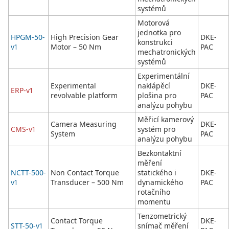
systémů
Motorová
jednotka pro
HPGM-50-
High Precision Gear
DKE-
konstrukci
v1
Motor – 50 Nm
PAC
mechatronických
systémů
Experimentální
Experimental
naklápěcí
DKE-
ERP-v1
revolvable platform
plošina pro
PAC
analýzu pohybu
Měřicí kamerový
Camera Measuring
DKE-
CMS-v1
systém pro
System
PAC
analýzu pohybu
Bezkontaktní
měření
NCTT-500-
Non Contact Torque
statického i
DKE-
v1
Transducer – 500 Nm
dynamického
PAC
rotačního
momentu
Tenzometrický
Contact Torque
DKE-
STT-50-v1
snímač měření