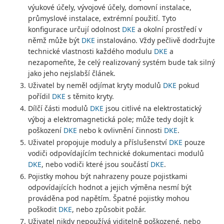
výukové účely, vývojové účely, domovní instalace,
průmyslové instalace, extrémní použití. Tyto
konfigurace určují odolnost
DKE
a okolní prostředí v
němž může být
DKE
instalováno. Vždy pečlivě dodržujte
technické vlastnosti každého modulu
DKE
a
nezapomeňte, že celý realizovaný systém bude tak silný
jako jeho nejslabší článek.
Uživatel by neměl odjímat kryty modulů
DKE
pokud
pořídil
DKE
s těmito kryty.
Dílčí části modulů
DKE
jsou citlivé na elektrostatický
výboj a elektromagnetická pole; může tedy dojít k
poškození
DKE
nebo k ovlivnění činnosti
DKE
.
Uživatel propojuje moduly a příslušenství
DKE
pouze
vodiči odpovídajícím technické dokumentaci modulů
DKE
, nebo vodiči které jsou součástí
DKE
.
Pojistky mohou být nahrazeny pouze pojistkami
odpovídajících hodnot a jejich výměna nesmí být
prováděna pod napětím. Špatné pojistky mohou
poškodit
DKE
, nebo způsobit požár.
Uživatel nikdy nepoužívá viditelně poškozené, nebo